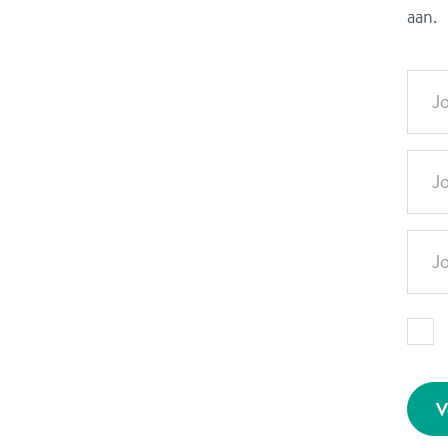
aan.
J
Jo
J
V