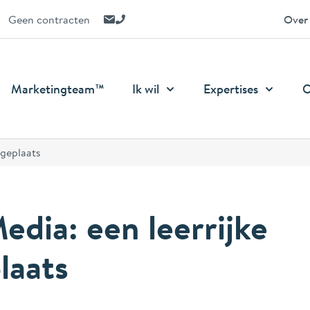
E-mail ons
Bel ons
Geen contracten
Over
Marketingteam™
Ik wil
Expertises
O
ageplaats
dia: een leerrijke
laats