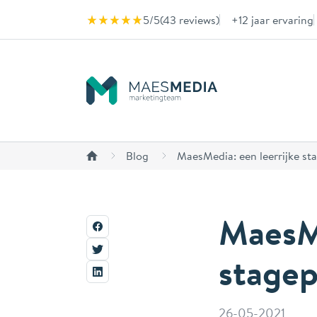
Naar inhoud
5/5
(
43 reviews
)
+12 jaar ervaring
Blog
MaesMedia: een leerrijke st
MaesMe
stagep
26-05-2021