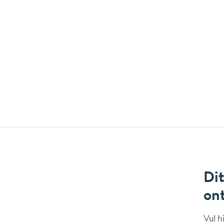
Dit
on
Vul h