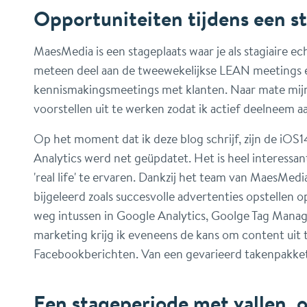
Opportuniteiten tijdens een s
MaesMedia is een stageplaats waar je als stagiaire e
meteen deel aan de tweewekelijkse LEAN meetings e
kennismakingsmeetings met klanten. Naar mate mijn 
voorstellen uit te werken zodat ik actief deelneem a
Op het moment dat ik deze blog schrijf, zijn de iOS
Analytics werd net geüpdatet. Het is heel interessa
'real life' te ervaren. Dankzij het team van MaesMed
bijgeleerd zoals succesvolle advertenties opstellen
weg intussen in Google Analytics, Goolge Tag Mana
marketing krijg ik eveneens de kans om content uit 
Facebookberichten. Van een gevarieerd takenpakke
Een stageperiode met vallen, 