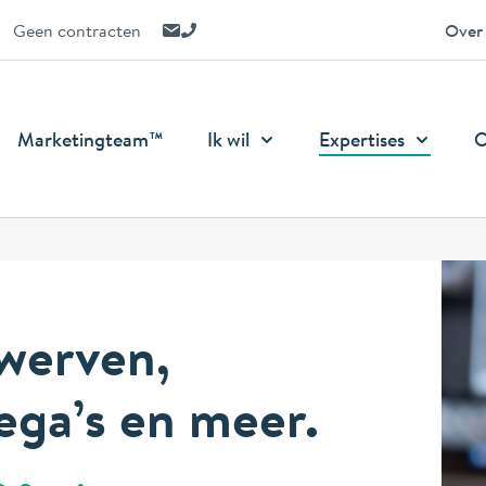
E-mail ons
Bel ons
Geen contracten
Over
Marketingteam™
Ik wil
Expertises
O
 werven,
ega’s en meer.