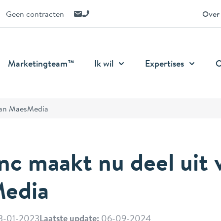
E-mail ons
Bel ons
Geen contracten
Over
Marketingteam™
Ik wil
Expertises
O
 van MaesMedia
Inc maakt nu deel uit 
edia
3-01-2023
Laatste update:
06-09-2024