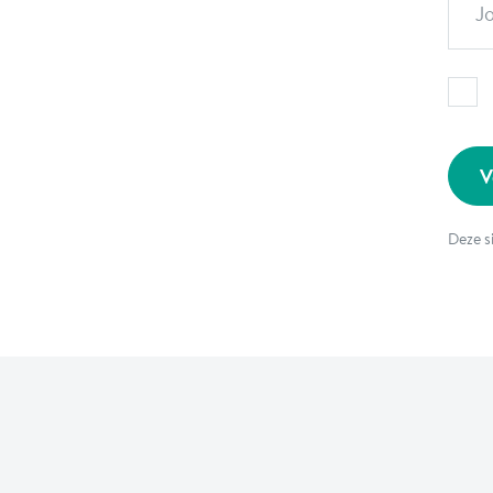
J
V
Deze s