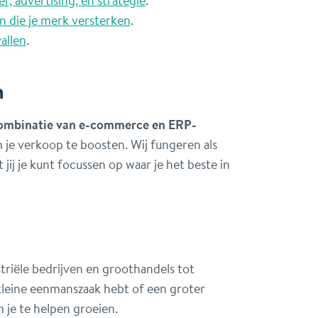
n die je merk versterken
.
allen
.
m
ombinatie van e-commerce en ERP-
 je verkoop te boosten. Wij fungeren als
t jij je kunt focussen op waar je het beste in
striële bedrijven en groothandels tot
leine eenmanszaak hebt of een groter
 je te helpen groeien.