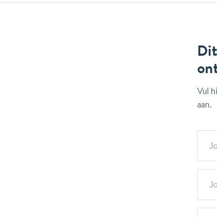
Dit
on
Vul h
aan.
J
Jo