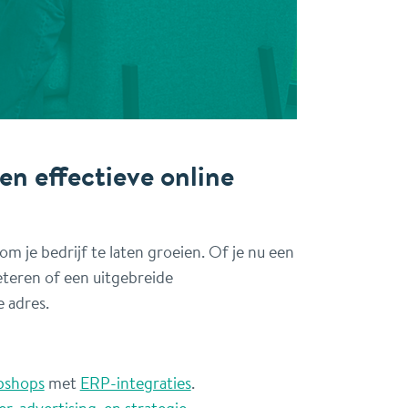
en effectieve online
m je bedrijf te laten groeien. Of je nu een
eteren of een uitgebreide
e adres.
bshops
met
ERP-integraties
.
r, advertising, en strategie
.