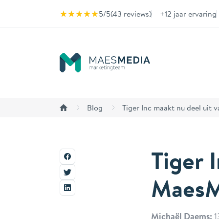
Naar inhoud
5/5
(
43 reviews
)
+12 jaar ervaring
Blog
Tiger Inc maakt nu deel uit
Tiger 
MaesM
Michaël Daems:
1