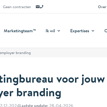
E-mail ons
Bel ons
Geen contracten
Over
Marketingteam™
Ik wil
Expertises
O
employer branding
tingbureau voor jouw
yer branding
7-12-2024
Laatste update:
28-04-2026