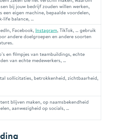
en bij jouw bedrijf zouden willen werken,
ls een eigen machine, bepaalde voordelen,
-life balance, …
kedIn, Facebook,
Instagram
, TikTok, … gebruik
voor andere doelgroepen en andere soorten
atures.
’s en filmpjes van teambuildings, echte
lden van echte medewerkers, …
al sollicitaties, betrokkenheid, zichtbaarheid,
tent blijven maken, op naamsbekendheid
elen, aanwezigheid op socials, …
nding