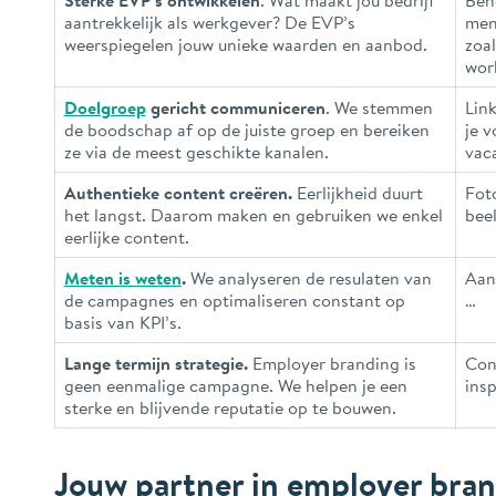
aantrekkelijk als werkgever? De EVP’s
mens
weerspiegelen jouw unieke waarden en aanbod.
zoa
work
Doelgroep
gericht communiceren
. We stemmen
Lin
de boodschap af op de juiste groep en bereiken
je 
ze via de meest geschikte kanalen.
vac
Authentieke content creëren.
Eerlijkheid duurt
Foto
het langst. Daarom maken en gebruiken we enkel
bee
eerlijke content.
Meten is weten
.
We analyseren de resulaten van
Aant
de campagnes en optimaliseren constant op
…
basis van KPI’s.
Lange termijn strategie.
Employer branding is
Con
geen eenmalige campagne. We helpen je een
insp
sterke en blijvende reputatie op te bouwen.
Jouw partner in employer bra