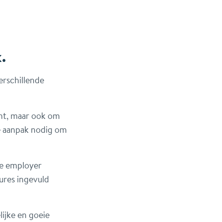
.
verschillende
ent, maar ook om
e aanpak nodig om
ge employer
ures ingevuld
lijke en goeie