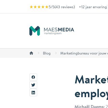
Naar inhoud
5/5
(
43 reviews
)
+12 jaar ervaring
Blog
Marketingbureau voor jouw 
Marke
emplo
Michaël Daems:
2