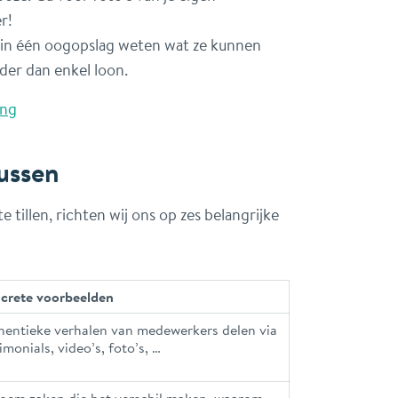
r!
n in één oogopslag weten wat ze kunnen
er dan enkel loon.
ing
cussen
illen, richten wij ons op zes belangrijke
crete voorbeelden
hentieke verhalen van medewerkers delen via
imonials, video’s, foto’s, …
oem zaken die het verschil maken, waarom