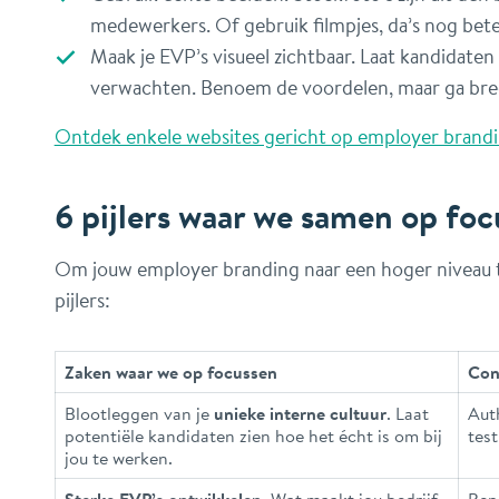
medewerkers. Of gebruik filmpjes, da’s nog bete
Maak je EVP’s visueel zichtbaar. Laat kandidate
verwachten. Benoem de voordelen, maar ga bred
Ontdek enkele websites gericht op employer brand
6 pijlers waar we samen op fo
Om jouw employer branding naar een hoger niveau te t
pijlers:
Zaken waar we op focussen
Con
Blootleggen van je
unieke interne cultuur
. Laat
Aut
potentiële kandidaten zien hoe het écht is om bij
test
jou te werken.
Sterke EVP’s ontwikkelen
. Wat maakt jou bedrijf
Ben