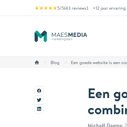
Naar inhoud
5/5
(
43 reviews
)
+12 jaar ervaring
Blog
Een goede website is een c
Een go
combi
Michaël Daems:
2