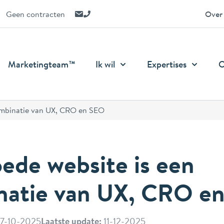
E-mail ons
Bel ons
Geen contracten
Over
Marketingteam™
Ik wil
Expertises
O
ombinatie van UX, CRO en SEO
ede website is een
natie van UX, CRO e
7-10-2025
Laatste update:
11-12-2025