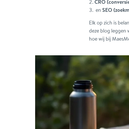
CRO (conversie
en
SEO (zoekma
Elk op zich is bel
deze blog leggen 
hoe wij bij MaesM