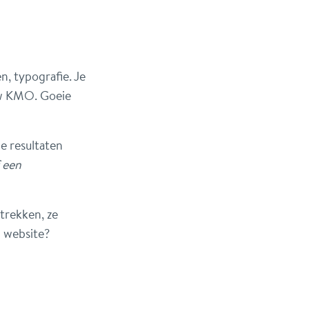
n, typografie. Je
ouw KMO. Goeie
e resultaten
f een
trekken, ze
n website?
: